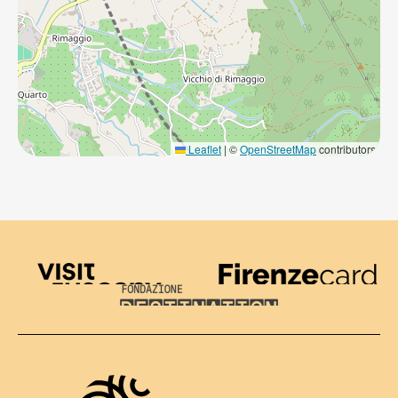
Leaflet
|
©
OpenStreetMap
contributors
Visit Tuscany
Firenze Card
Destination Florence