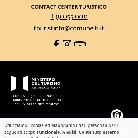
CONTACT CENTER TURISTICO
+39 055 000
touristinfo@comune.fi.it
Facebook
Instagram
YouTube
PON Metro
Con il sostegno finanziario del
Ministero del Turismo "Fondo
siti UNESCO e città creative"
Comune di Firenze
Repubblica Italiana
Unione Europea
Città Metropolitana di
Utilizziamo i cookie ed elaboriamo i dati personali per i
Utilizzo
seguenti scopi:
Funzionale, Analisi, Contenuto esterno