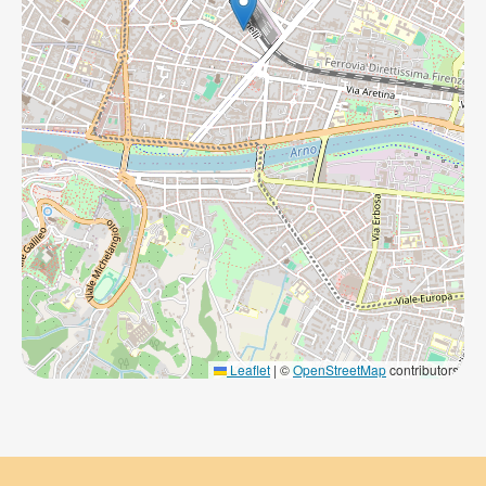
Leaflet
|
©
OpenStreetMap
contributors