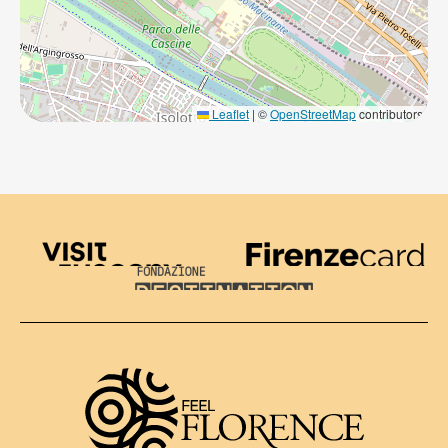
Leaflet
|
©
OpenStreetMap
contributors
Visit Tuscany
Firenze Card
Destination Florence