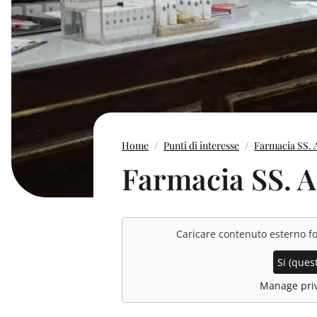
Home
Punti di interesse
Farmacia SS. 
Farmacia SS. 
Caricare contenuto esterno f
Si (quest
Manage priv