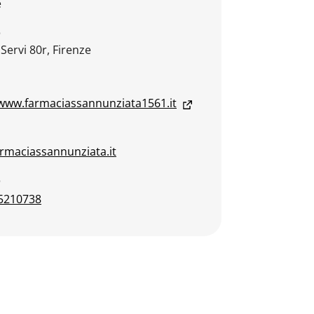
e
o
 Servi 80r, Firenze
/www.farmaciassannunziata1561.it
rmaciassannunziata.it
o
5210738