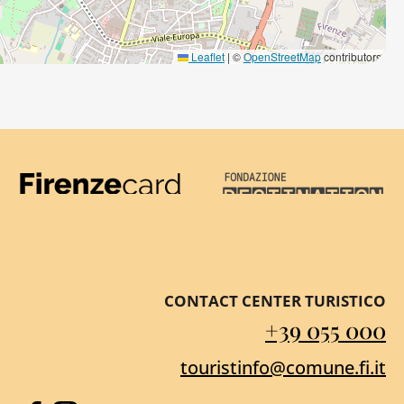
Leaflet
|
©
OpenStreetMap
contributors
Firenze Card
Destination Florenc
CONTACT CENTER TURISTICO
+39 055 000
touristinfo@comune.fi.it