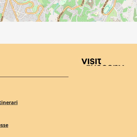
Visit Tuscany
tinerari
esse