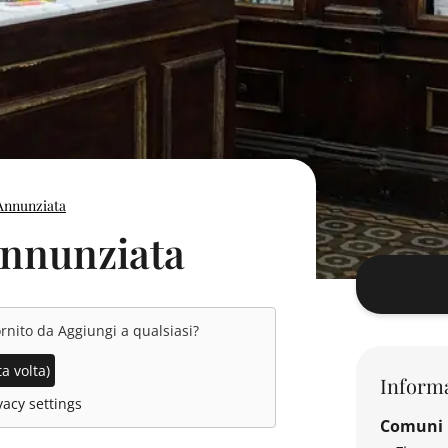
Annunziata
Annunziata
ornito da
Aggiungi a qualsiasi
?
a volta)
Informa
acy settings
Comuni