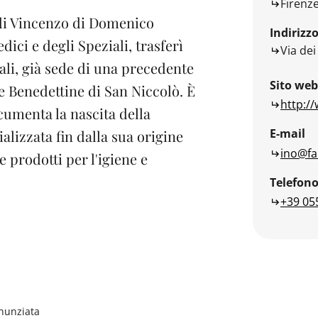
Firenz
 di Vincenzo di Domenico
Indirizz
edici e degli Speziali, trasferì
Via dei
cali, già sede di una precedente
Sito web
e Benedettine di San Niccolò. È
http:/
cumenta la nascita della
E-mail
ializzata fin dalla sua origine
ino@fa
e prodotti per l'igiene e
Telefon
+39 05
nunziata