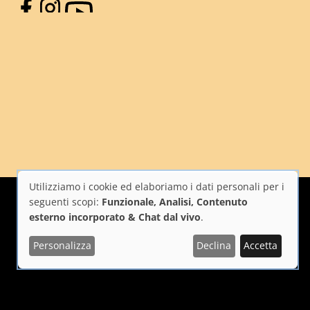
Facebook
Instagram
YouTube
Utilizziamo i cookie ed elaboriamo i dati personali per i
Utilizzo
seguenti scopi:
Funzionale, Analisi, Contenuto
esterno incorporato & Chat dal vivo
.
dei
Personalizza
Declina
Accetta
i Firenze
Repubblica Italiana
Unione Europea
dati
personali