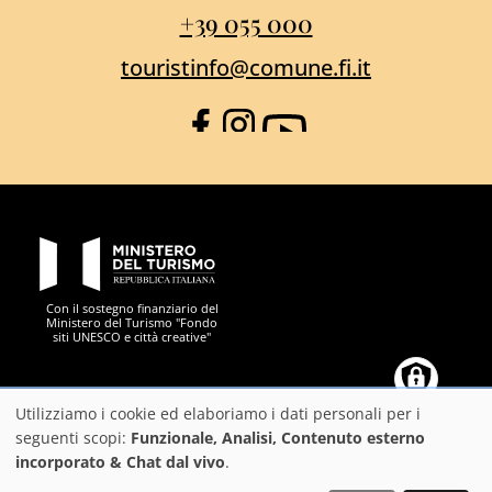
+39 055 000
touristinfo@comune.fi.it
Facebook
Instagram
YouTube
PON Metro
Con il sostegno finanziario del
Ministero del Turismo "Fondo
siti UNESCO e città creative"
Comune di Firenze
Repubblica Italiana
Unione Europea
Città Metropolitana di
Utilizziamo i cookie ed elaboriamo i dati personali per i
Utilizzo
seguenti scopi:
Funzionale, Analisi, Contenuto esterno
incorporato & Chat dal vivo
.
dei