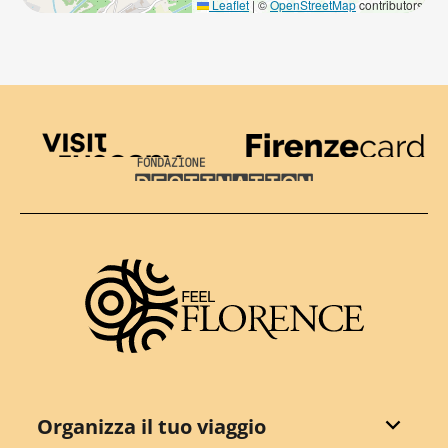
Leaflet
|
©
OpenStreetMap
contributors
Visit Tuscany
Firenze Card
Destination Florence
Organizza il tuo viaggio