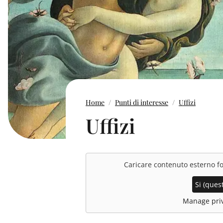
Home
Punti di interesse
Uffizi
Uffizi
Caricare contenuto esterno f
Si (quest
Manage priv