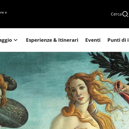
une e
Cerca
iaggio
Esperienze & Itinerari
Eventi
Punti di 