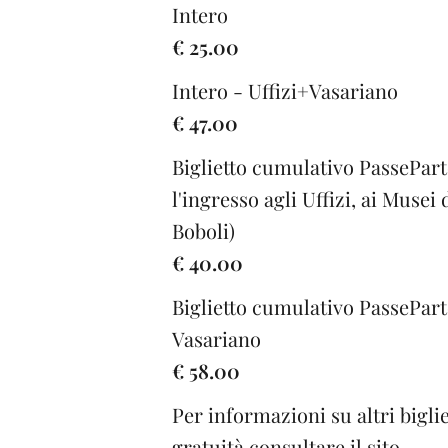
Intero
€ 25.00
Intero - Uffizi+Vasariano
€ 47.00
Biglietto cumulativo PassePar
l'ingresso agli Uffizi, ai Musei 
Boboli)
€ 40.00
Biglietto cumulativo PassePart
Vasariano
€ 58.00
Per informazioni su altri biglie
gratuità consultare il sito.