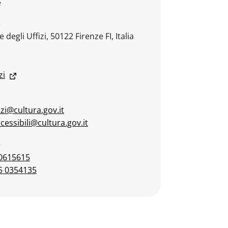
e
o
e degli Uffizi, 50122 Firenze FI, Italia
zi
izi@cultura.gov.it
ccessibili@cultura.gov.it
o
0615615
5 0354135