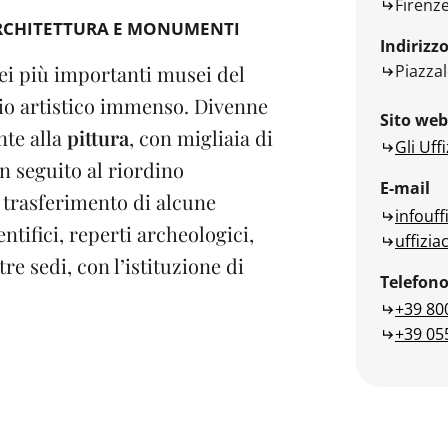
Firenz
RCHITETTURA E MONUMENTI
Indirizz
Piazzal
ei più importanti musei del
io artistico immenso. Divenne
Sito web
te alla
pittura
, con migliaia di
Gli Uffi
in seguito al riordino
E-mail
 trasferimento di alcune
infouff
ntifici, reperti archeologici,
uffizia
re sedi, con l’istituzione di
Telefon
+39 80
+39 05