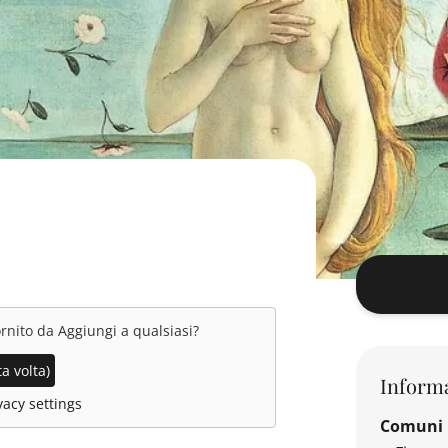
ornito da
Aggiungi a qualsiasi
?
a volta)
Informa
acy settings
Comuni