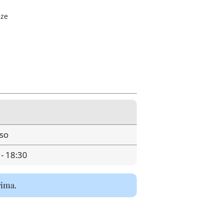
nze
so
 - 18:30
rima.