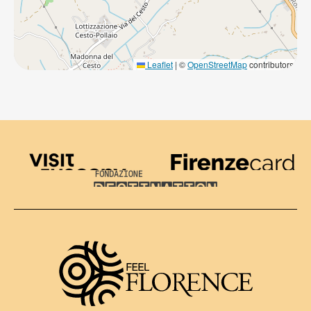
Leaflet
|
©
OpenStreetMap
contributors
Visit Tuscany
Firenze Card
Destination Florence