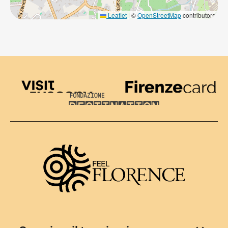
Leaflet
|
©
OpenStreetMap
contributors
Visit Tuscany
Firenze Card
Destination Florence