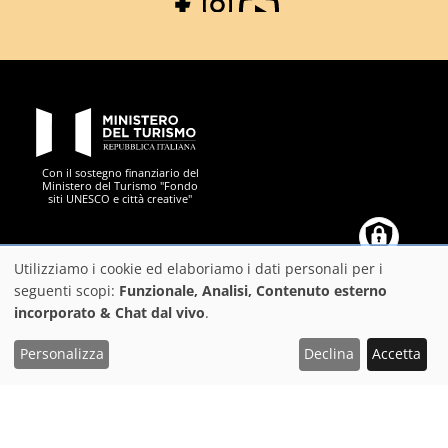
Facebook
Instagram
YouTube
PON Metro
Con il sostegno finanziario del
Ministero del Turismo "Fondo
siti UNESCO e città creative"
Comune di Firenze
Repubblica Italiana
Unione Europea
Città Metropolitana di
Utilizziamo i cookie ed elaboriamo i dati personali per i
Utilizzo
seguenti scopi:
Funzionale, Analisi, Contenuto esterno
incorporato & Chat dal vivo
.
dei
https://play.google.com/store/apps/details?
https://apps.apple.com/it/app/f
dati
Scarica l'App FeelFlorence per organizzare al meglio
Personalizza
Declina
Accetta
il tuo viaggio
id=it.silfi.feelflorence
personali
e
Suggerimenti
dei