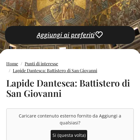
Aggiungi ai preferiti
Home
Punti di interesse
Lapide Dantesca: Battistero di San Giovanni
Lapide Dantesca: Battistero di
San Giovanni
Caricare contenuto esterno fornito da
Aggiungi a
qualsiasi
?
Si (questa volta)