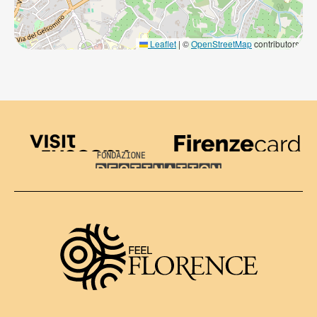
Leaflet
|
©
OpenStreetMap
contributors
Visit Tuscany
Firenze Card
Destination Florence