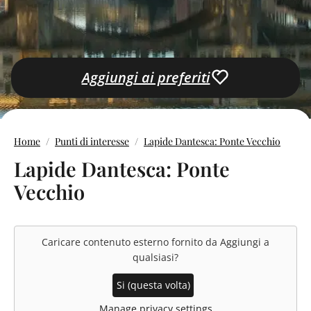
Aggiungi ai preferiti
Home
Punti di interesse
Lapide Dantesca: Ponte Vecchio
Lapide Dantesca: Ponte
Vecchio
Caricare contenuto esterno fornito da
Aggiungi a
qualsiasi
?
Si (questa volta)
Manage privacy settings