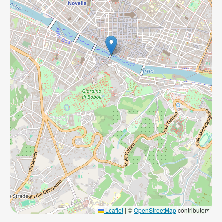
Leaflet
|
©
OpenStreetMap
contributors