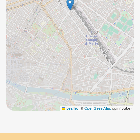
Leaflet
|
©
OpenStreetMap
contributors