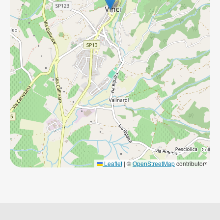
Leaflet
|
©
OpenStreetMap
contributors