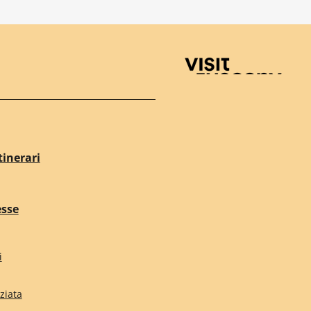
Visit Tuscany
tinerari
esse
i
ziata