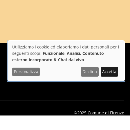
Utilizziamo i cookie ed elaboriamo i dati personali per i
Utilizzo
seguenti scopi:
Funzionale, Analisi, Contenuto
esterno incorporato & Chat dal vivo
.
dei
Personalizza
Declina
Accetta
i Firenze
Repubblica Italiana
Unione Europea
dati
personali
e
dei
©2025
Comune di Firenze
cookie
eelflorence/id1496331305