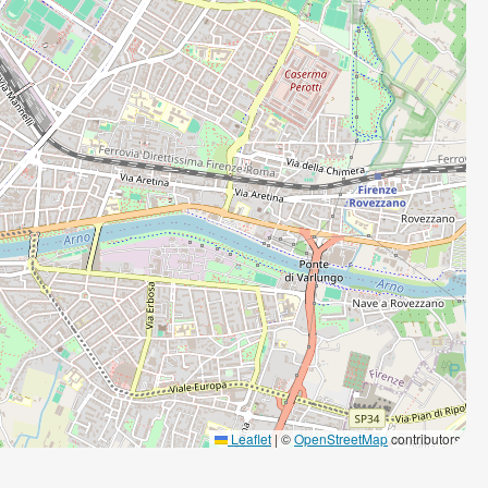
Leaflet
|
©
OpenStreetMap
contributors