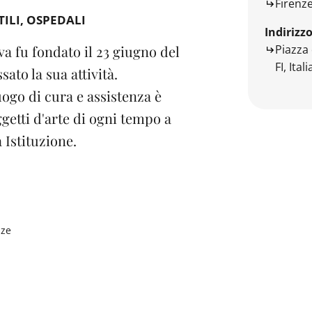
Firenz
TILI
OSPEDALI
Indirizz
Piazza
a fu fondato il 23 giugno del
FI, Itali
sato la sua attività.
uogo di cura e assistenza è
ggetti d'arte di ogni tempo a
a Istituzione.
nze