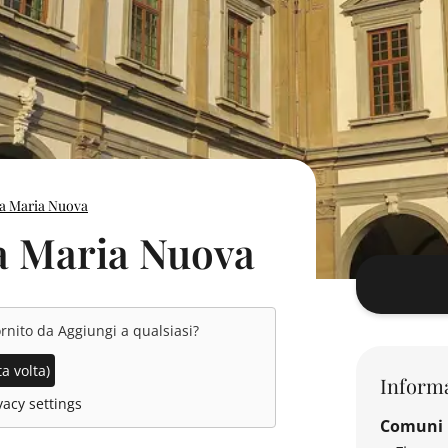
a Maria Nuova
a Maria Nuova
ornito da
Aggiungi a qualsiasi
?
a volta)
Informa
acy settings
Comuni