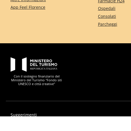
Farmacie H24
App Feel Florence
Ospedali
Consolati
Parcheggi
PON Metro
Con il sostegno finanziario del
Ministero del Turismo "Fondo siti
UNESCO e città creative"
Suggerimenti
Privacy