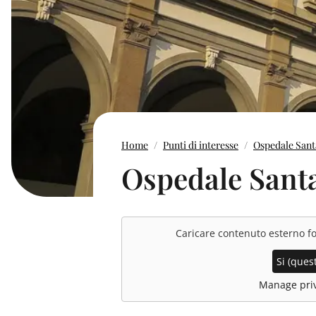
Home
Punti di interesse
Ospedale Sant
Ospedale Sant
Caricare contenuto esterno f
Si (quest
Manage priv