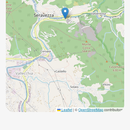
Leaflet
|
©
OpenStreetMap
contributors