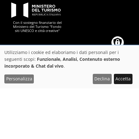
PON Metro
Con il sostegno finanziario del
Ministero del Turismo "Fondo
siti UNESCO e città creative"
Comune di Firenze
Repubblica Italiana
Unione Europea
Città Metropolitana di
Utilizziamo i cookie ed elaboriamo i dati personali per i
Utilizzo
seguenti scopi:
Funzionale, Analisi, Contenuto esterno
incorporato & Chat dal vivo
.
dei
https://play.google.com/store/apps/details?
https://apps.apple.com/it/app/f
dati
Scarica l'App FeelFlorence per organizzare al meglio
Personalizza
Declina
Accetta
il tuo viaggio
id=it.silfi.feelflorence
personali
e
Suggerimenti
dei
Privacy
cookie
Dichiarazione di accessibilità
PON Metro
©2025
Comune di Firenze