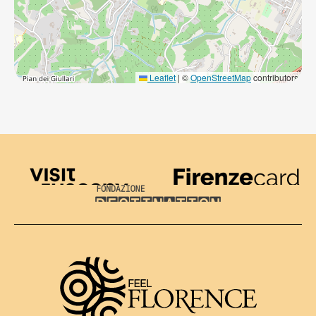
Leaflet
|
©
OpenStreetMap
contributors
Visit Tuscany
Firenze Card
Destination Florence