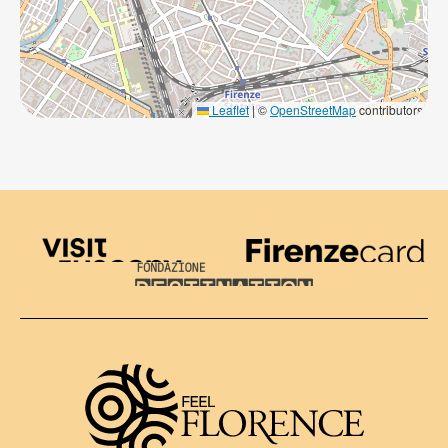
Leaflet
|
©
OpenStreetMap
contributors
Visit Tuscany
Firenze Card
Destination Florence