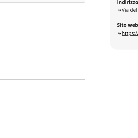
Indirizz
Via del
Sito web
https: