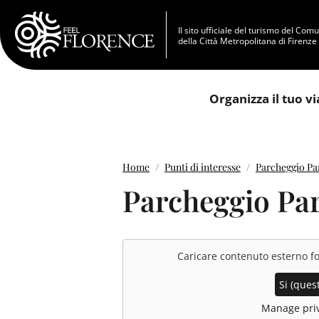
Salta al contenuto principale
Il sito ufficiale del turismo del Com
della Città Metropolitana di Firenze
Organizza il tuo v
Home
Punti di interesse
Parcheggio Pa
Parcheggio Par
Caricare contenuto esterno f
Si (quest
Manage priv