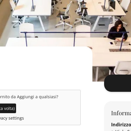
ornito da
Aggiungi a qualsiasi
?
a volta)
Informa
acy settings
Indirizz