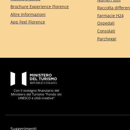
Brochure Experience Florence
Raccolta differen
Altre Informazioni
Farmacie H24
App Feel Florence
Ospedali
Consolati
Parcheggi
PON Metro
Con il sostegno finanziario del
Ministero del Turismo "Fondo siti
UNESCO e città creative"
Suggerimenti