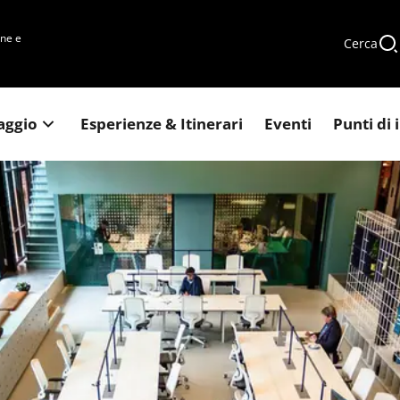
une e
Cerca
iaggio
Esperienze & Itinerari
Eventi
Punti di 