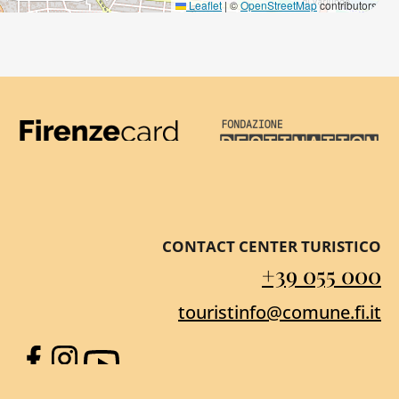
Leaflet
|
©
OpenStreetMap
contributors
Firenze Card
Destination Florenc
CONTACT CENTER TURISTICO
+39 055 000
touristinfo@comune.fi.it
Facebook
Instagram
YouTube