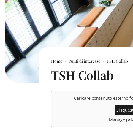
Home
Punti di interesse
TSH Collab
TSH Collab
Caricare contenuto esterno f
Si (quest
Manage priv