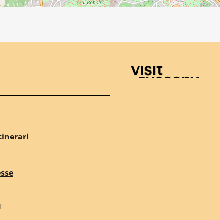
Visit Tuscany
tinerari
esse
i