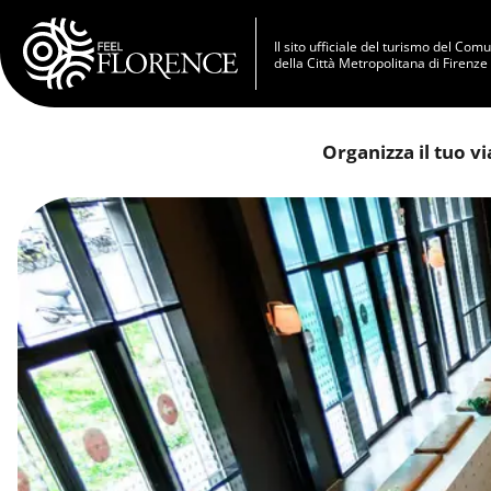
Salta al contenuto principale
Il sito ufficiale del turismo del Com
della Città Metropolitana di Firenze
Organizza il tuo v