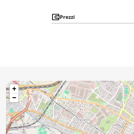
Prezzi
+
−