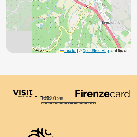
Leaflet
|
©
OpenStreetMap
contributors
Visit Tuscany
Firenze Card
Destination Florence