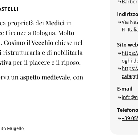
Barber
ASTELLI
Indirizz
Via Na
ca proprietà dei
Medici
in
FI, Itali
ce Firenze a Bologna. Molto
.
Cosimo il Vecchio
chiese nel
Sito web
 ristrutturarla e di nobilitarla
https:/
oghi-de
stiva
per il piacere e il riposo.
https:/
cafaggi
erva un
aspetto medievale
, con
E-mail
info@
Telefon
+39 05
ito Mugello