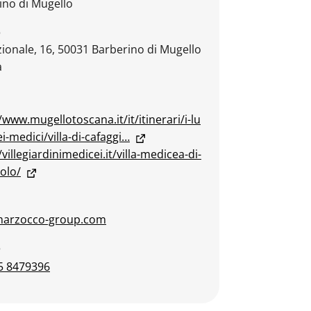
ino di Mugello
o
zionale, 16, 50031 Barberino di Mugello
a
/www.mugellotoscana.it/it/itinerari/i-lu
i-medici/villa-di-cafaggi…
/villegiardinimedicei.it/villa-medicea-di-
olo/
marzocco-group.com
o
5 8479396