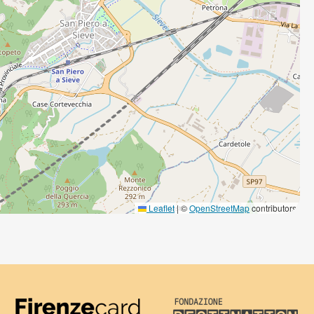
Leaflet
|
©
OpenStreetMap
contributors