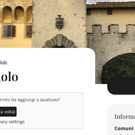
giolo
iolo
ornito da
Aggiungi a qualsiasi
?
a volta)
Informa
acy settings
Comuni