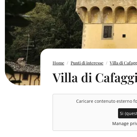
Home
Punti di interesse
Villa di Cafag
Villa di Cafagg
Caricare contenuto esterno f
Si (quest
Manage priv