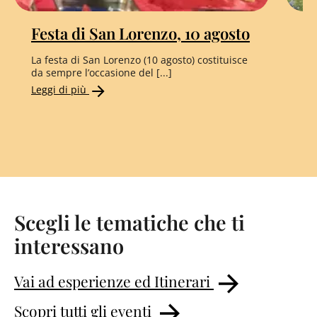
Festa di San Lorenzo, 10 agosto
E
La festa di San Lorenzo (10 agosto) costituisce
La 
da sempre l’occasione del [...]
l’e
Leggi di più
Le
Scegli le tematiche che ti
interessano
Vai ad esperienze ed Itinerari
Scopri tutti gli eventi