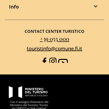
Info
CONTACT CENTER TURISTICO
+39 055 000
touristinfo@comune.fi.it
Facebook
Instagram
YouTube
PON Metro
Con il sostegno finanziario del
Ministero del Turismo "Fondo
siti UNESCO e città creative"