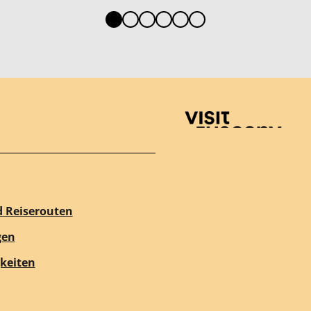
Visit Tuscany
d Reiserouten
gen
keiten