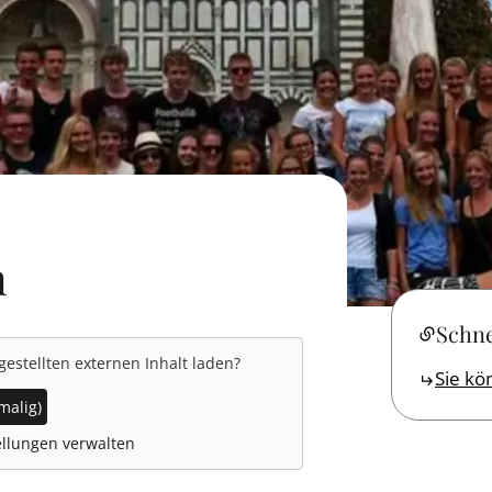
m
Schne
gestellten externen Inhalt laden?
Sie kön
malig)
llungen verwalten