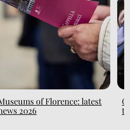
Museums of Florence: latest
Gu
news 2026
to