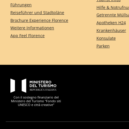
Führungen
Hilfe & Notruf
Reiseführer und Stadtpläne
Getrennte Müll
Brochure Experience Florence
Apotheken H24
Weitere Informationen
Krankenhäuser
App Feel Florence
Konsulate
Parken
PON Metro
Con il sostegno finanziario del
Ministero del Turismo "Fondo siti
UNESCO e città creative"