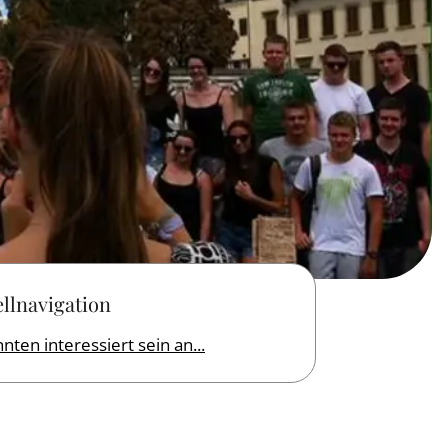
llnavigation
nten interessiert sein an...