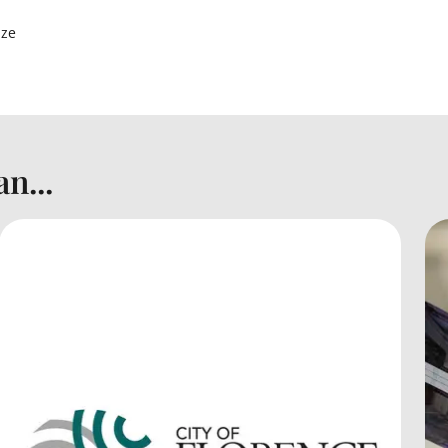
nze
n...