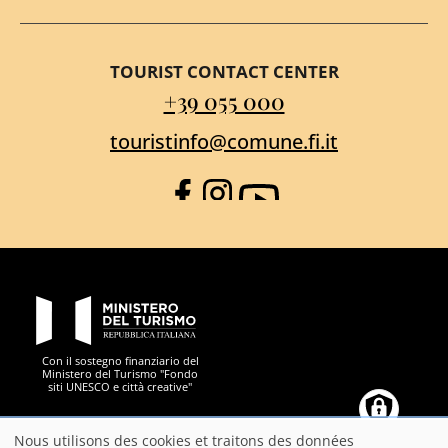
TOURIST CONTACT CENTER
+39 055 000
touristinfo@comune.fi.it
Facebook
Instagram
YouTube
PON Metro
Con il sostegno finanziario del
Ministero del Turismo "Fondo
siti UNESCO e città creative"
Comune di Firenze
Repubblica Italiana
Unione Europea
Città Metropolitana di
Nous utilisons des cookies et traitons des données