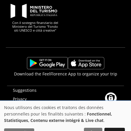
PON Metro
Con il sostegno finanziario del
Ministero del Turismo "Fondo
siti UNESCO e città creative"
Comune di Firenze
Repubblica Italiana
Unione Europea
Città Metropolitana di
https://play.google.com/store/apps/details?
https://apps.apple.com/it/app/f
Download the FeelFlorence App to organize your trip
id=it.silfi.feelflorence
Suggestions
Privacy
Nous utilisons des cookies et traitons des données
Déclaration d'accessibilité
Utilisation
personnelles pour les finalités suivantes :
Fonctionnel,
PON Metro
Statistiques, Contenu externe intégré & Live chat
.
des
©2025
Comune di Firenze