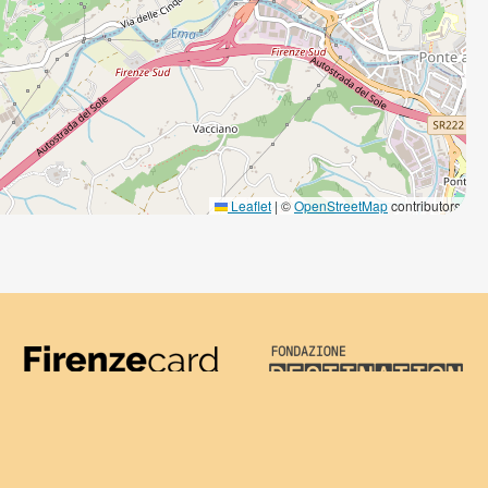
Leaflet
|
©
OpenStreetMap
contributors
Firenze Card
Destination Florenc