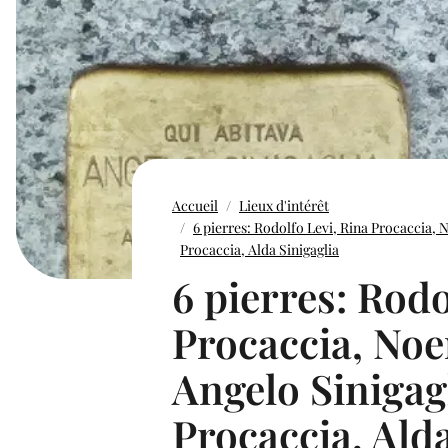
Accueil
Lieux d'intérêt
6 pierres: Rodolfo Levi, Rina Procaccia, 
Procaccia, Alda Sinigaglia
6 pierres: Rodo
Procaccia, Noe
Angelo Sinigag
Procaccia, Alda