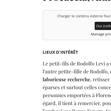
Charger le contenu externe fou
Oui (cette
Manage priv
LIEUX D'INTÉRÊT
Le petit-fils de Rodolfo Levi a
l’autre petite-fille de Rodolfo,
laborieuse recherche,
retisser
éparses et surtout celles conce
personnes emportées à Florenc
égard, il tient à remercier, po
l'archevêque Renzo Funaro, Sa