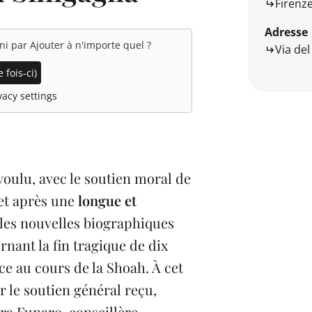
Firenz
Adresse
rni par
Ajouter à n'importe quel
?
Via de
 fois-ci)
acy settings
 voulu, avec le soutien moral de
 et après une
longue et
 les nouvelles biographiques
rnant la fin tragique de dix
e au cours de la Shoah. À cet
ur le soutien général reçu,
ra Funaro, conseillère