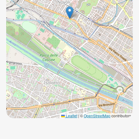
Leaflet
|
©
OpenStreetMap
contributors