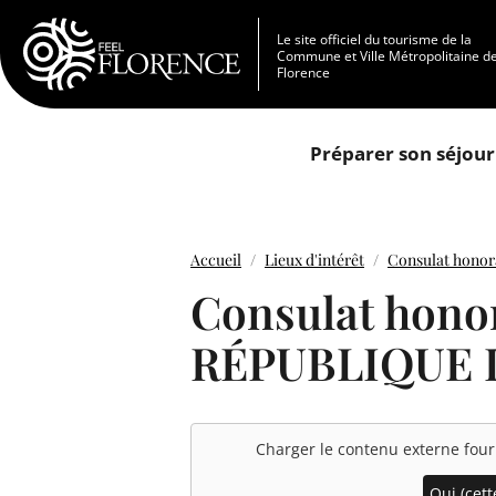
Aller au contenu principal
Le site officiel du tourisme de la
Commune et Ville Métropolitaine d
Florence
Préparer son séjour
Accueil
Lieux d'intérêt
Consulat hono
Consulat honor
RÉPUBLIQUE 
Charger le contenu externe fou
Oui (cette