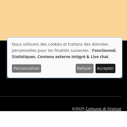
Nous utilisons des cookies et traitons des données
Utilisation
personnelles pour les finalités suivantes :
Fonctionnel,
Statistiques, Contenu externe intégré & Live chat
.
des
Personnaliser
Refuser
Accepter
i Firenze
Repubblica Italiana
Unione Europea
données
personnelles
et
des
©2025
Comune di Firenze
cookies
eelflorence/id1496331305