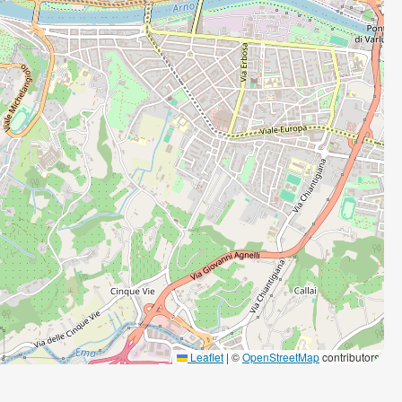
Leaflet
|
©
OpenStreetMap
contributors