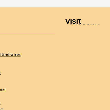
Visit Tuscany
Itinéraires
t
sme
e
24