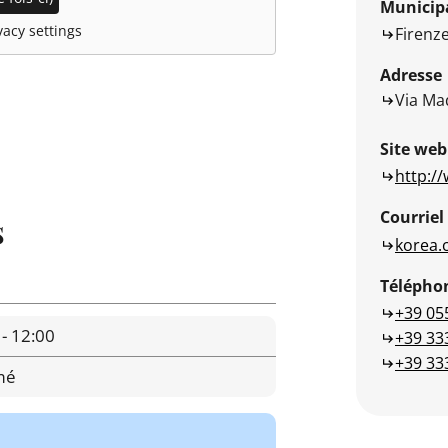
Municipa
acy settings
Firenz
Adresse
Via Ma
Site web
http:/
Courriel
s
korea.
Télépho
+39 05
 - 12:00
+39 33
+39 33
mé