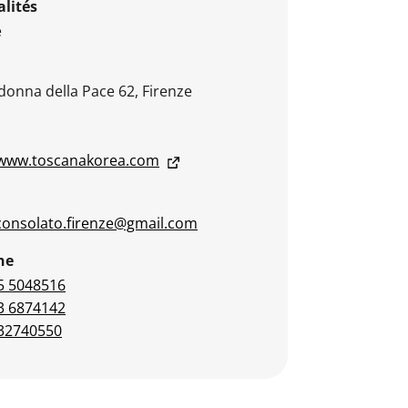
lités
e
donna della Pace 62, Firenze
/www.toscanakorea.com
consolato.firenze@gmail.com
ne
5 5048516
3 6874142
32740550