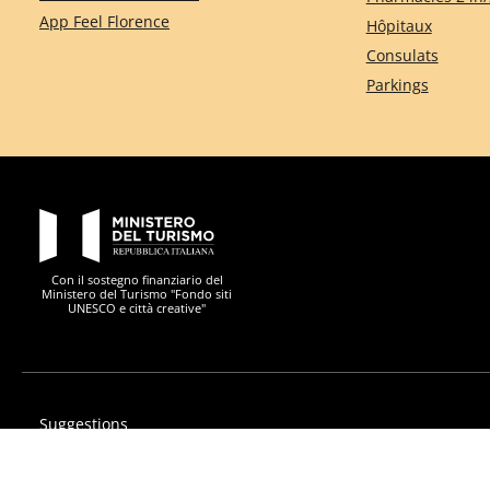
App Feel Florence
Hôpitaux
Consulats
Parkings
PON Metro
Con il sostegno finanziario del
Ministero del Turismo "Fondo siti
UNESCO e città creative"
Suggestions
Privacy
Déclaration d'accessibilité