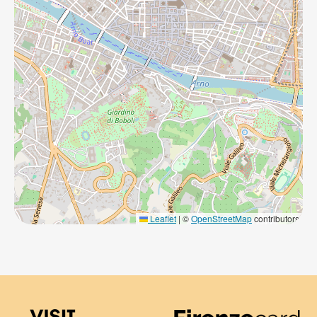
Leaflet
|
©
OpenStreetMap
contributors