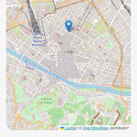
Leaflet
|
©
OpenStreetMap
contributors