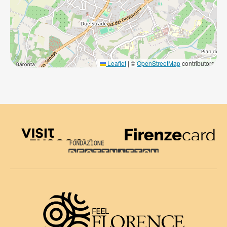
Leaflet
|
©
OpenStreetMap
contributors
Visit Tuscany
Firenze Card
Destination Florence