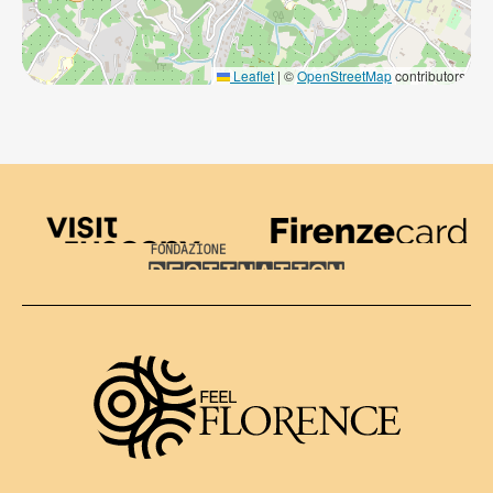
Leaflet
|
©
OpenStreetMap
contributors
Visit Tuscany
Firenze Card
Destination Florence