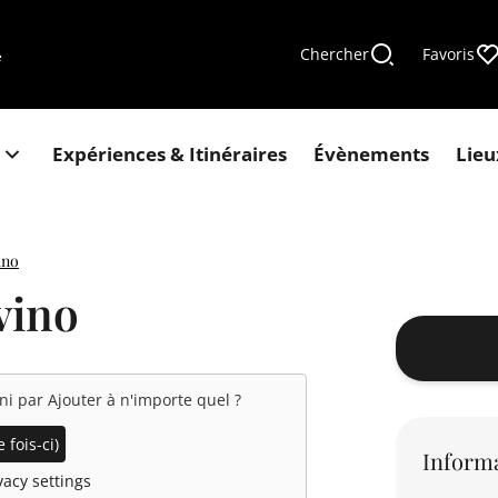
Chercher
Favoris
e
Expériences & Itinéraires
Évènements
Lieu
ino
vino
rni par
Ajouter à n'importe quel
?
 fois-ci)
Informa
acy settings