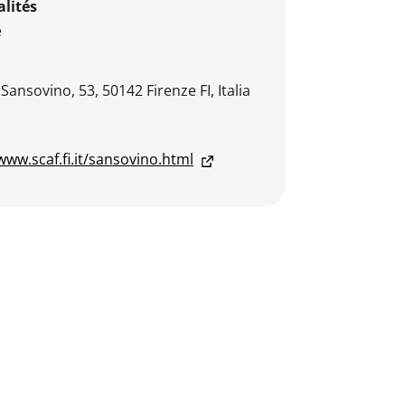
lités
e
 Sansovino, 53, 50142 Firenze FI, Italia
www.scaf.fi.it/sansovino.html