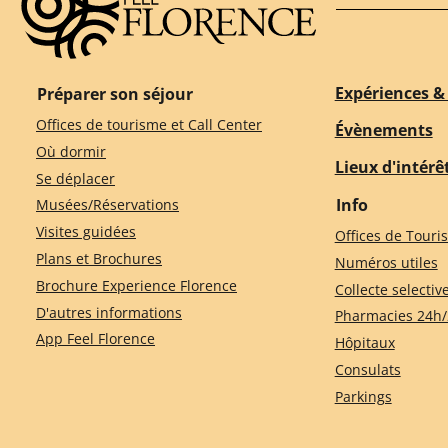
Expériences & 
Préparer son séjour
Offices de tourisme et Call Center
Évènements
Où dormir
Lieux d'intérê
Se déplacer
Info
Musées/Réservations
Visites guidées
Offices de Touri
Plans et Brochures
Numéros utiles
Brochure Experience Florence
Collecte selectiv
D'autres informations
Pharmacies 24h/
App Feel Florence
Hôpitaux
Consulats
Parkings