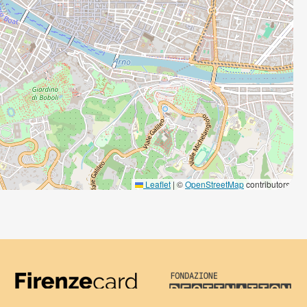
Leaflet
|
©
OpenStreetMap
contributors
Firenze Card
Destination Florenc