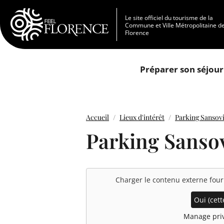
Aller au contenu principal
Le site officiel du tourisme de la
Commune et Ville Métropolitaine d
Florence
Préparer son séjour
Accueil
Lieux d'intérêt
Parking Sansov
Parking Sanso
Charger le contenu externe fou
Oui (cette
Manage priv