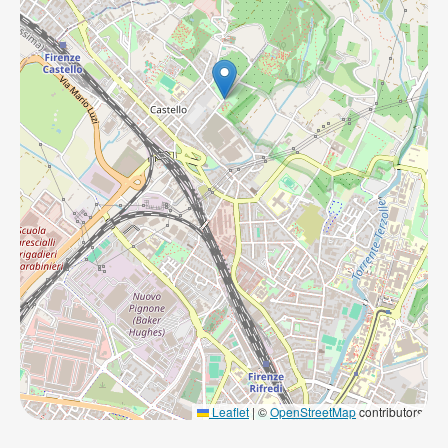
Leaflet
|
©
OpenStreetMap
contributors