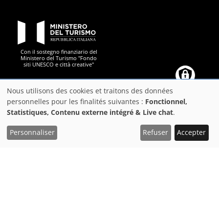
PON Metro
Con il sostegno finanziario del
Ministero del Turismo "Fondo
siti UNESCO e città creative"
Comune di Firenze
Repubblica Italiana
Unione Europea
Città Metropolitana di
Nous utilisons des cookies et traitons des données
Utilisation
personnelles pour les finalités suivantes :
Fonctionnel,
Statistiques, Contenu externe intégré & Live chat
.
des
données
Personnaliser
Refuser
Accepter
https://play.google.com/store/apps/details?
https://apps.apple.com/it/app/f
Download the FeelFlorence App to organize your trip
personnelles
id=it.silfi.feelflorence
et
Suggestions
des
Privacy
cookies
Déclaration d'accessibilité
PON Metro