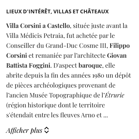
LIEUX D'INTÉRÊT
VILLAS ET CHÂTEAUX
Villa Corsini a Castello
, située juste avant la
Villa Médicis Petraia, fut achetée par le
Conseiller du Grand-Duc Cosme III,
Filippo
Corsini
et remaniée par l’architecte
Giovan
Battista Foggini
. D'aspect
baroque
, elle
abrite depuis la fin des années 1980 un dépôt
de pièces archéologiques provenant de
l’ancien Musée Topographique de l’
Étrurie
(région historique dont le territoire
s'étendait entre les fleuves Arno et ...
Afficher plus