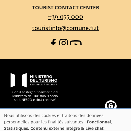
TOURIST CONTACT CENTER
+39 055 000
touristinfo@comune.fi.it
Facebook
Instagram
YouTube
PON Metro
Con il sostegno finanziario del
Ministero del Turismo "Fondo
siti UNESCO e città creative"
Comune di Firenze
Repubblica Italiana
Unione Europea
Città Metropolitana di
Nous utilisons des cookies et traitons des données
Utilisation
personnelles pour les finalités suivantes :
Fonctionnel,
Statistiques, Contenu externe intégré & Live chat
.