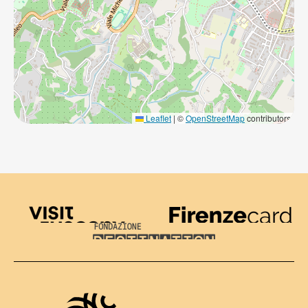
Leaflet
|
©
OpenStreetMap
contributors
Visit Tuscany
Firenze Card
Destination Florence