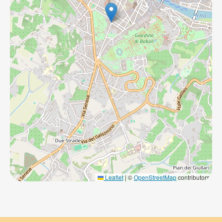
Leaflet
|
©
OpenStreetMap
contributors