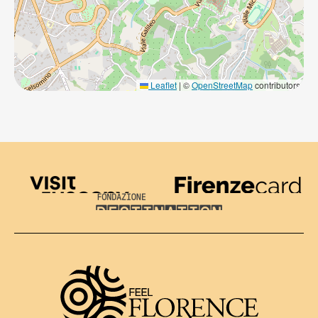
Leaflet
|
©
OpenStreetMap
contributors
Visit Tuscany
Firenze Card
Destination Florence