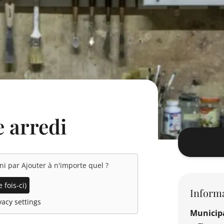
e arredi
rni par
Ajouter à n'importe quel
?
 fois-ci)
Informa
acy settings
Municipa