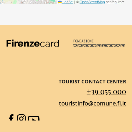
Leaflet
|
©
OpenStreetMap
contributors
Firenze Card
Destination Florenc
TOURIST CONTACT CENTER
+39 055 000
touristinfo@comune.fi.it
Facebook
Instagram
YouTube