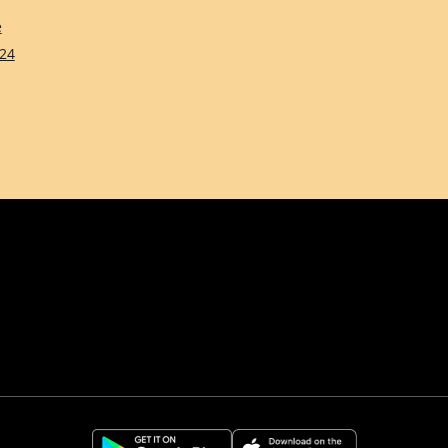
e
24
Comune di Firenze
Città Metropolitana d