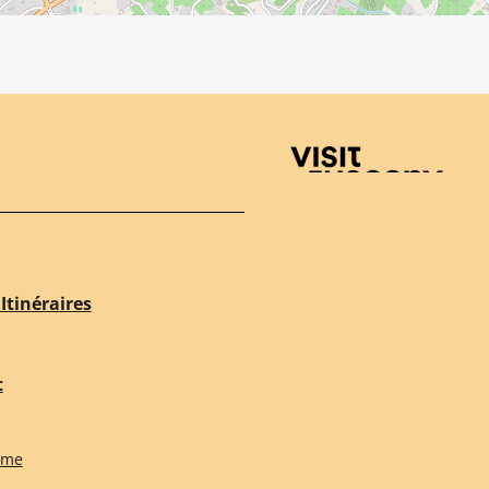
Visit Tuscany
Itinéraires
t
sme