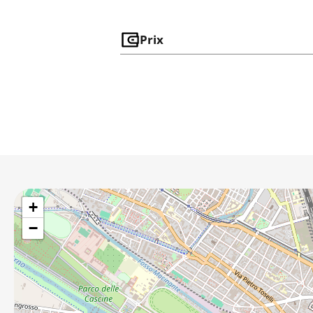
Prix
+
−