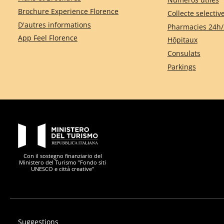
Brochure Experience Florence
Collecte selectiv
D'autres informations
Pharmacies 24h/
App Feel Florence
Hôpitaux
Consulats
Parkings
PON Metro
Con il sostegno finanziario del
Ministero del Turismo "Fondo siti
UNESCO e città creative"
Suggestions