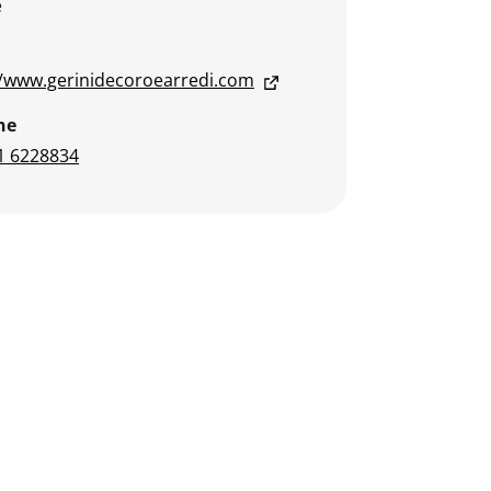
e
//www.gerinidecoroearredi.com
ne
1 6228834