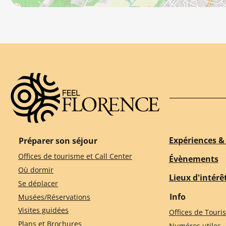
Expériences & 
Préparer son séjour
Offices de tourisme et Call Center
Évènements
Où dormir
Lieux d'intérê
Se déplacer
Info
Musées/Réservations
Visites guidées
Offices de Touri
Plans et Brochures
Numéros utiles