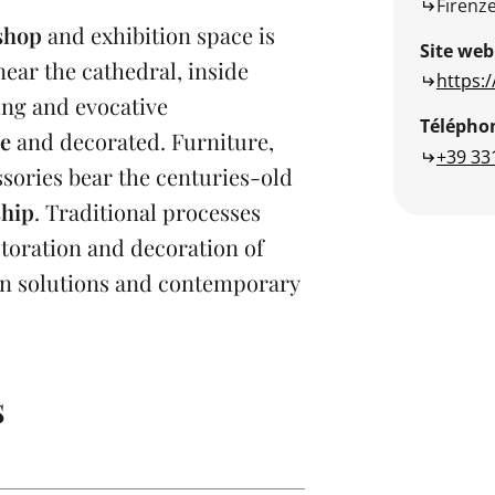
Firenz
shop
and exhibition space is
Site web
 near the cathedral, inside
https:
ming and evocative
Télépho
de
and decorated. Furniture,
+39 33
sories bear the centuries-old
ship
. Traditional processes
storation and decoration of
n solutions and contemporary
s