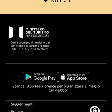
Facebook
Instagram
YouTube
PON Metro
Con il sostegno finanziario del
Ministero del Turismo "Fondo
siti UNESCO e città creative"
Comune di Firenze
Repubblica Italiana
Unione Europea
Città Metropolitana di
https://play.google.com/store/apps/details?
https://apps.apple.com/it/app/f
Scarica l'App FeelFlorence per organizzare al meglio
il tuo viaggio
id=it.silfi.feelflorence
Suggerimenti
Privacy