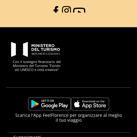
Facebook
Instagram
YouTube
PON Metro
Con il sostegno finanziario del
Ministero del Turismo "Fondo
siti UNESCO e città creative"
Comune di Firenze
Repubblica Italiana
Unione Europea
Città Metropolitana di
https://play.google.com/store/apps/details?
https://apps.apple.com/it/app/f
Scarica l'App FeelFlorence per organizzare al meglio
il tuo viaggio
id=it.silfi.feelflorence