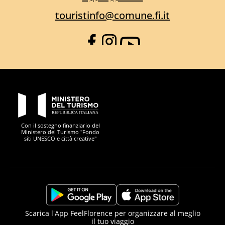
touristinfo@comune.fi.it
Facebook
Instagram
YouTube
PON Metro
Con il sostegno finanziario del
Ministero del Turismo "Fondo
siti UNESCO e città creative"
Comune di Firenze
Repubblica Italiana
Unione Europea
Città Metropolitana di
https://play.google.com/store/apps/details?
https://apps.apple.com/it/app/f
Scarica l'App FeelFlorence per organizzare al meglio
il tuo viaggio
id=it.silfi.feelflorence