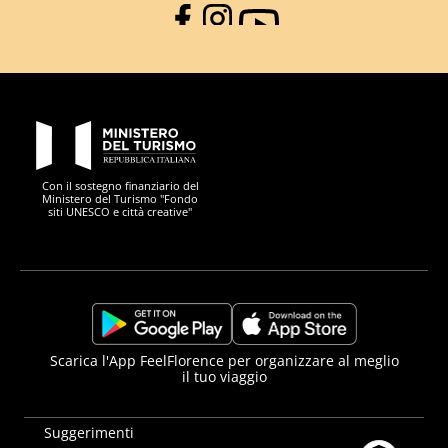
Facebook
Instagram
YouTube
PON Metro
Con il sostegno finanziario del
Ministero del Turismo "Fondo
siti UNESCO e città creative"
Comune di Firenze
Repubblica Italiana
Unione Europea
Città Metropolitana di
https://play.google.com/store/apps/details?
https://apps.apple.com/it/app/f
Scarica l'App FeelFlorence per organizzare al meglio
il tuo viaggio
id=it.silfi.feelflorence
Suggerimenti