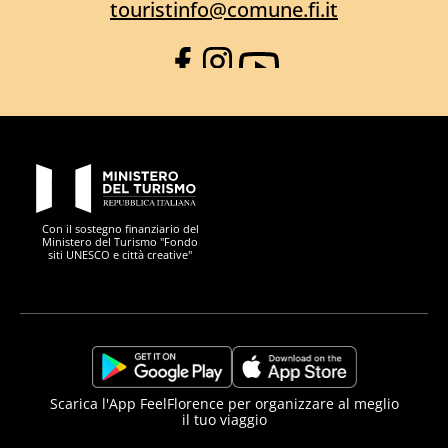
touristinfo@comune.fi.it
Facebook
Instagram
YouTube
PON Metro
Con il sostegno finanziario del
Ministero del Turismo "Fondo
siti UNESCO e città creative"
Comune di Firenze
Repubblica Italiana
Unione Europea
Città Metropolitana di
https://play.google.com/store/apps/details?
https://apps.apple.com/it/app/f
Scarica l'App FeelFlorence per organizzare al meglio
il tuo viaggio
id=it.silfi.feelflorence