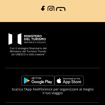
Facebook
Instagram
YouTube
PON Metro
Con il sostegno finanziario del
Ministero del Turismo "Fondo
siti UNESCO e città creative"
Comune di Firenze
Repubblica Italiana
Unione Europea
Città Metropolitana di
https://play.google.com/store/apps/details?
https://apps.apple.com/it/app/f
Scarica l'App FeelFlorence per organizzare al meglio
il tuo viaggio
id=it.silfi.feelflorence