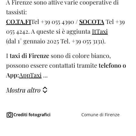
A Firenze sono attive varie cooperative di
tassisti:
CO.TA.FI
Tel +39 055 4390 /
SOCOTA
Tel +39
055 4242. A queste si è aggiunta
ItTaxi
(dal 1° gennaio 2025 Tel. +39 055 3131).
I
taxi di Firenze
sono di colore bianco,
possono essere contattati tramite
telefono o
App:
AppTaxi
...
Mostra altro
Crediti fotografici
Comune di Firenze