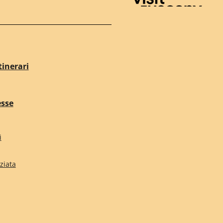
Visit Tuscany
tinerari
esse
i
ziata