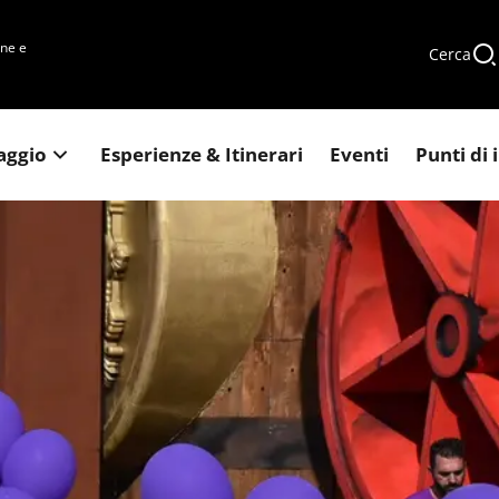
une e
Cerca
iaggio
Esperienze & Itinerari
Eventi
Punti di 