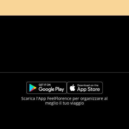
Comune di Firenze
Città Metropolitana d
https://play.google.com/store/apps/details?
https://apps.apple.com/it/app/f
Scarica l'App FeelFlorence per organizzare al
meglio il tuo viaggio
id=it.silfi.feelflorence