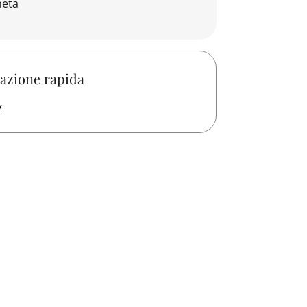
neta
azione rapida
y