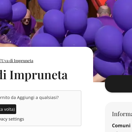
l'Uva di Impruneta
 di Impruneta
ornito da
Aggiungi a qualsiasi
?
a volta)
Informa
acy settings
Comuni