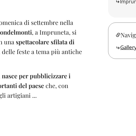
Impru
domenica di settembre nella
uondelmonti
, a Impruneta, si
Navig
con una
spettacolare sfilata di
Galler
na delle feste a tema più antiche
a
nasce per pubblicizzare i
ortanti del paese
che, con
i artigiani ...