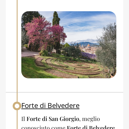
Forte di Belvedere
Back to table of contents
Il
Forte di San Giorgio
, meglio
conosciuto come
Forte di Belvedere
,