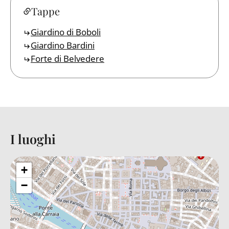
Tappe
Giardino di Boboli
Giardino Bardini
Forte di Belvedere
I luoghi
Back to table of contents
+
−