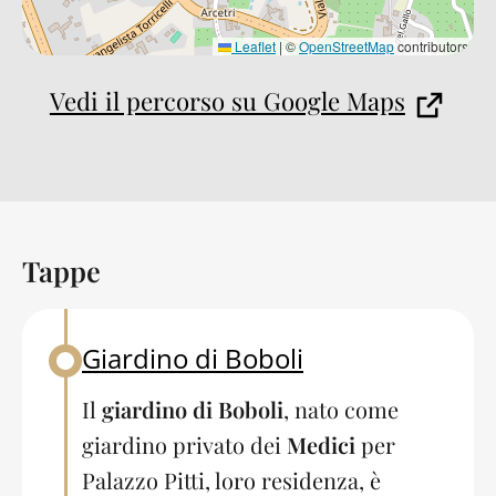
Leaflet
|
©
OpenStreetMap
contributors
Vedi il percorso su Google Maps
Tappe
Back to table of contents
Giardino di Boboli
Back to table of contents
Il
giardino di Boboli
, nato come
giardino privato dei
Medici
per
Palazzo Pitti, loro residenza, è