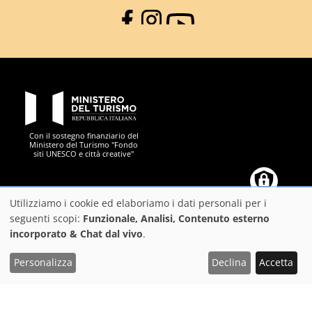
Facebook
Instagram
YouTube
PON Metro
Con il sostegno finanziario del
Ministero del Turismo "Fondo
siti UNESCO e città creative"
Comune di Firenze
Repubblica Italiana
Unione Europea
Città Metropolitana di
Utilizziamo i cookie ed elaboriamo i dati personali per i
Utilizzo
seguenti scopi:
Funzionale, Analisi, Contenuto esterno
incorporato & Chat dal vivo
.
dei
https://play.google.com/store/apps/details?
https://apps.apple.com/it/app/f
dati
Scarica l'App FeelFlorence per organizzare al meglio
Personalizza
Declina
Accetta
il tuo viaggio
id=it.silfi.feelflorence
personali
e
Suggerimenti