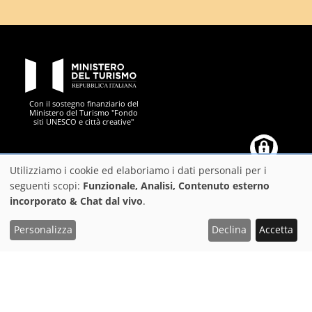
PON Metro
Con il sostegno finanziario del
Ministero del Turismo "Fondo
siti UNESCO e città creative"
Comune di Firenze
Repubblica Italiana
Unione Europea
Città Metropolitana di
Utilizziamo i cookie ed elaboriamo i dati personali per i
Utilizzo
seguenti scopi:
Funzionale, Analisi, Contenuto esterno
incorporato & Chat dal vivo
.
dei
https://play.google.com/store/apps/details?
https://apps.apple.com/it/app/f
dati
Scarica l'App FeelFlorence per organizzare al meglio
Personalizza
Declina
Accetta
il tuo viaggio
id=it.silfi.feelflorence
personali
e
Suggerimenti
dei
Privacy