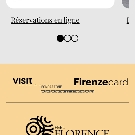
Réservations en ligne
Ré
Visit Tuscany
Firenze Card
Destination Florence