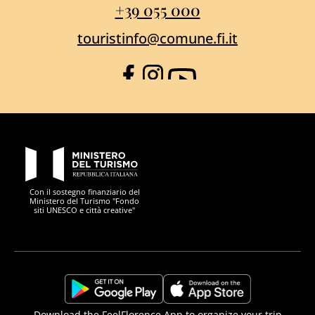
+39 055 000
touristinfo@comune.fi.it
Facebook
Instagram
YouTube
PON Metro
Con il sostegno finanziario del
Ministero del Turismo "Fondo
siti UNESCO e città creative"
Comune di Firenze
Repubblica Italiana
Unione Europea
Città Metropolitana di
https://play.google.com/store/apps/details?
https://apps.apple.com/it/app/f
Download the FeelFlorence App to organize your trip