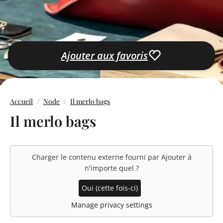
Ajouter aux favoris
Accueil
Node
Il merlo bags
Il merlo bags
Charger le contenu externe fourni par
Ajouter à
n'importe quel
?
Oui (cette fois-ci)
Manage privacy settings