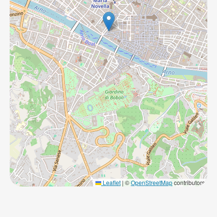
Leaflet
|
©
OpenStreetMap
contributors