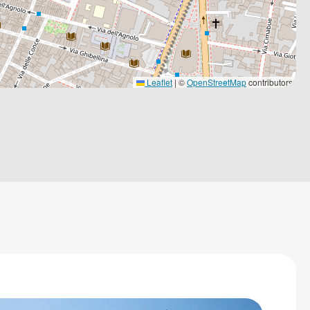
Leaflet
|
©
OpenStreetMap
contributors