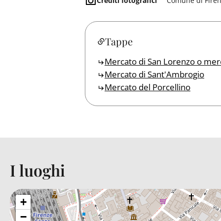
Crediti fotografici
Comune di Fire
Tappe
Mercato di San Lorenzo o mer
Mercato di Sant'Ambrogio
Mercato del Porcellino
I luoghi
Back to table of contents
+
−