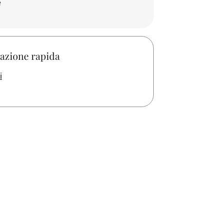
e
azione rapida
i