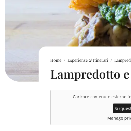
Home
Esperienze & Itinerari
Lampredo
Lampredotto e 
Caricare contenuto esterno f
Si (quest
Manage priv