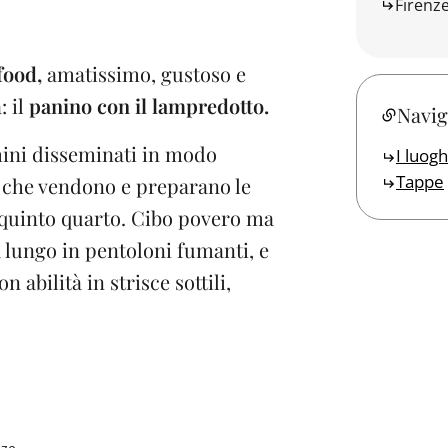
Firenz
food,
amatissimo, gustoso e
: il
panino con il lampredotto.
Navig
hini disseminati in modo
I luogh
Tappe
tà, che vendono e preparano le
o quinto quarto. Cibo povero ma
a lungo in pentoloni fumanti, e
n abilità in strisce sottili,