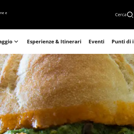
une e
Cerca
iaggio
Esperienze & Itinerari
Eventi
Punti di 