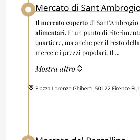
Mercato di Sant'Ambrogi
Back to table of contents
Il mercato coperto
di Sant'Ambrogio
alimentari
. E' un punto di riferiment
quartiere, ma anche per il resto della 
merce e i prezzi popolari. Il ...
Mostra altro
Piazza Lorenzo Ghiberti, 50122 Firenze FI, I
Back to table of contents