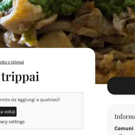
tto e trippai
trippai
ornito da
Aggiungi a qualsiasi
?
a volta)
Informa
acy settings
Comuni